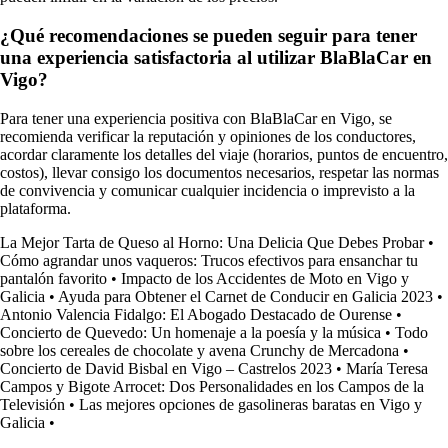
¿Qué recomendaciones se pueden seguir para tener
una experiencia satisfactoria al utilizar BlaBlaCar en
Vigo?
Para tener una experiencia positiva con BlaBlaCar en Vigo, se
recomienda verificar la reputación y opiniones de los conductores,
acordar claramente los detalles del viaje (horarios, puntos de encuentro,
costos), llevar consigo los documentos necesarios, respetar las normas
de convivencia y comunicar cualquier incidencia o imprevisto a la
plataforma.
La Mejor Tarta de Queso al Horno: Una Delicia Que Debes Probar
•
Cómo agrandar unos vaqueros: Trucos efectivos para ensanchar tu
pantalón favorito
•
Impacto de los Accidentes de Moto en Vigo y
Galicia
•
Ayuda para Obtener el Carnet de Conducir en Galicia 2023
•
Antonio Valencia Fidalgo: El Abogado Destacado de Ourense
•
Concierto de Quevedo: Un homenaje a la poesía y la música
•
Todo
sobre los cereales de chocolate y avena Crunchy de Mercadona
•
Concierto de David Bisbal en Vigo – Castrelos 2023
•
María Teresa
Campos y Bigote Arrocet: Dos Personalidades en los Campos de la
Televisión
•
Las mejores opciones de gasolineras baratas en Vigo y
Galicia
•