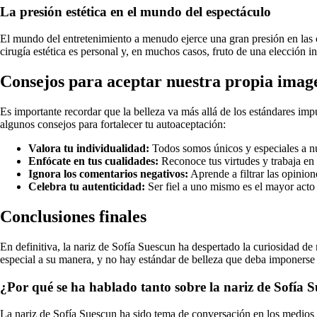
La presión estética en el mundo del espectáculo
El mundo del entretenimiento a menudo ejerce una gran presión en las c
cirugía estética es personal y, en muchos casos, fruto de una elección in
Consejos para aceptar nuestra propia imag
Es importante recordar que la belleza va más allá de los estándares im
algunos consejos para fortalecer tu autoaceptación:
Valora tu individualidad:
Todos somos únicos y especiales a n
Enfócate en tus cualidades:
Reconoce tus virtudes y trabaja en 
Ignora los comentarios negativos:
Aprende a filtrar las opinion
Celebra tu autenticidad:
Ser fiel a uno mismo es el mayor acto
Conclusiones finales
En definitiva, la nariz de Sofía Suescun ha despertado la curiosidad d
especial a su manera, y no hay estándar de belleza que deba imponerse 
¿Por qué se ha hablado tanto sobre la nariz de Sofía 
La nariz de Sofía Suescun ha sido tema de conversación en los medios d