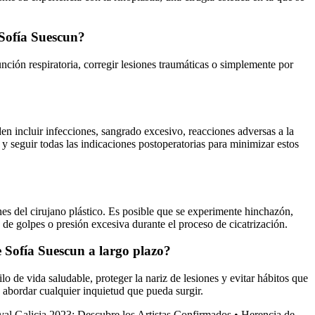
 Sofía Suescun?
unción respiratoria, corregir lesiones traumáticas o simplemente por
n incluir infecciones, sangrado excesivo, reacciones adversas a la
o y seguir todas las indicaciones postoperatorias para minimizar estos
nes del cirujano plástico. Es posible que se experimente hinchazón,
z de golpes o presión excesiva durante el proceso de cicatrización.
 Sofía Suescun a largo plazo?
o de vida saludable, proteger la nariz de lesiones y evitar hábitos que
y abordar cualquier inquietud que pueda surgir.
al Galicia 2023: Descubre los Artistas Confirmados
•
Herencia de