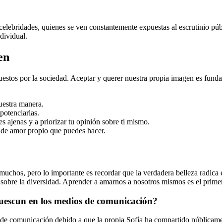
elebridades, quienes se ven constantemente expuestas al escrutinio públ
dividual.
en
puestos por la sociedad. Aceptar y querer nuestra propia imagen es fund
uestra manera.
potenciarlas.
es ajenas y a priorizar tu opinión sobre ti mismo.
 de amor propio que puedes hacer.
e muchos, pero lo importante es recordar que la verdadera belleza radic
sobre la diversidad. Aprender a amarnos a nosotros mismos es el primer
Suescun en los medios de comunicación?
e comunicación debido a que la propia Sofía ha compartido públicamente