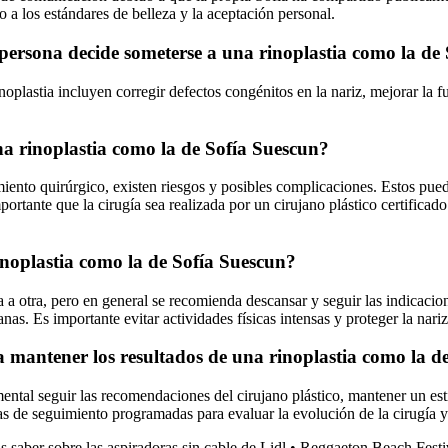
o a los estándares de belleza y la aceptación personal.
persona decide someterse a una rinoplastia como la de
oplastia incluyen corregir defectos congénitos en la nariz, mejorar la f
na rinoplastia como la de Sofía Suescun?
ento quirúrgico, existen riesgos y posibles complicaciones. Estos puede
mportante que la cirugía sea realizada por un cirujano plástico certificad
inoplastia como la de Sofía Suescun?
 a otra, pero en general se recomienda descansar y seguir las indicacio
as. Es importante evitar actividades físicas intensas y proteger la nari
mantener los resultados de una rinoplastia como la de
ental seguir las recomendaciones del cirujano plástico, mantener un estil
itas de seguimiento programadas para evaluar la evolución de la cirugía 
s saber sobre las aspiradoras sin cable de Lidl
•
Reggaeton Beach Festiv