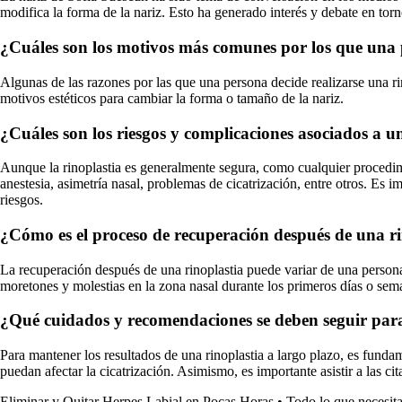
modifica la forma de la nariz. Esto ha generado interés y debate en torn
¿Cuáles son los motivos más comunes por los que una 
Algunas de las razones por las que una persona decide realizarse una rin
motivos estéticos para cambiar la forma o tamaño de la nariz.
¿Cuáles son los riesgos y complicaciones asociados a u
Aunque la rinoplastia es generalmente segura, como cualquier procedimi
anestesia, asimetría nasal, problemas de cicatrización, entre otros. Es i
riesgos.
¿Cómo es el proceso de recuperación después de una r
La recuperación después de una rinoplastia puede variar de una persona
moretones y molestias en la zona nasal durante los primeros días o seman
¿Qué cuidados y recomendaciones se deben seguir para 
Para mantener los resultados de una rinoplastia a largo plazo, es fundam
puedan afectar la cicatrización. Asimismo, es importante asistir a las c
Eliminar y Quitar Herpes Labial en Pocas Horas
•
Todo lo que necesita