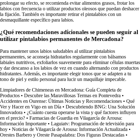
prolongar su efecto, se recomienda evitar alimentos grasos, frotar los
labios con frecuencia o utilizar productos oleosos que puedan deshacer
la fijación. También es importante retirar el pintalabios con un
desmaquillante específico para labios.
¿Qué recomendaciones adicionales se pueden seguir al
utilizar pintalabios permanentes de Mercadona?
Para mantener unos labios saludables al utilizar pintalabios
permanentes, se aconseja hidratarlos regularmente con bálsamos
labiales nutritivos, exfoliarlos suavemente para eliminar células muertas
y dar descanso a los labios de vez en cuando alternando con productos
hidratantes. Además, es importante elegir tonos que se adapten a tu
tono de piel y estilo personal para lucir un maquillaje impecable.
Limpiadores de Chimeneas en Mercadona: Guía Completa de
Productos
•
Descubre las Maravillosas Termas en Pontevedra
•
Accidentes en Ourense: Últimas Noticias y Recomendaciones
•
Qué
Ver y Hacer en Vigo en un Día
•
Descubriendo BNG: Una Solución
Innovadora
•
¿Cuánto cuesta operarse la vista y qué factores influyen
en el precio?
•
Farmacias de Guardia en Vilagarcía de Arousa:
Información Importante
•
Laguiatv: Programación de televisión para
hoy
•
Noticias de Vilagarcía de Arousa: Información Actualizada
•
Orestes Barbero y Oreste Pasapalabra: Dos Figuras Destacadas
•