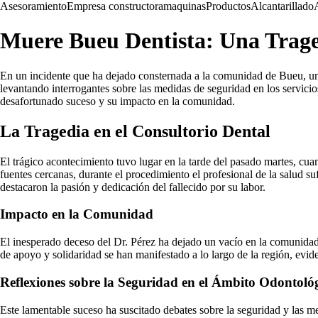
Asesoramiento
Empresa constructora
maquinas
Productos
Alcantarillado
Muere Bueu Dentista: Una Traged
En un incidente que ha dejado consternada a la comunidad de Bueu, un 
levantando interrogantes sobre las medidas de seguridad en los servici
desafortunado suceso y su impacto en la comunidad.
La Tragedia en el Consultorio Dental
El trágico acontecimiento tuvo lugar en la tarde del pasado martes, cua
fuentes cercanas, durante el procedimiento el profesional de la salud su
destacaron la pasión y dedicación del fallecido por su labor.
Impacto en la Comunidad
El inesperado deceso del Dr. Pérez ha dejado un vacío en la comunida
de apoyo y solidaridad se han manifestado a lo largo de la región, evid
Reflexiones sobre la Seguridad en el Ámbito Odontoló
Este lamentable suceso ha suscitado debates sobre la seguridad y las m