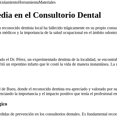
Aislamiento
Herramienta
Materiales
ia en el Consultorio Dental
reconocido dentista local ha fallecido trágicamente en su propio consu
os médicos y la importancia de la salud ocupacional en el ámbito odonto
ndo el Dr. Pérez, un experimentado dentista de la localidad, se encontr
frió un repentino infarto que le costó la vida de manera instantánea. La
d de Bueu, donde el reconocido dentista era apreciado y valorado por 
enciando la importancia y el impacto positivo que tenía el profesional e
gico
edidas de prevención en los consultorios dentales. Es fundamental reco