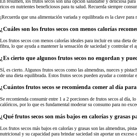
En resumen, los frutos secos son una opción saludable y deliciosa para
ricos en nutrientes beneficiosos para tu salud. Recuerda siempre consum
¡Recuerda que una alimentación variada y equilibrada es la clave para
¿Cuáles son los frutos secos con menos calorías recom
Los frutos secos con menos calorías ideales para incluir en una dieta d
fibra, lo que ayuda a mantener la sensación de saciedad y controlar el a
¿Es cierto que algunos frutos secos no engordan y pue
Sí, es cierto. Algunos frutos secos como las almendras, nueces y pistac
de una dieta equilibrada. Estos frutos secos pueden ayudar a controlar e
¿Cuántos frutos secos se recomienda comer al día para
Se recomienda consumir entre 1 a 2 porciones de frutos secos al día, l
calóricos, por lo que es fundamental moderar su consumo para no excede
¿Qué frutos secos son más bajos en calorías y grasas pa
Los frutos secos más bajos en calorías y grasas son las almendras, pis
nutricional y su capacidad para brindar saciedad sin aportar un exceso d