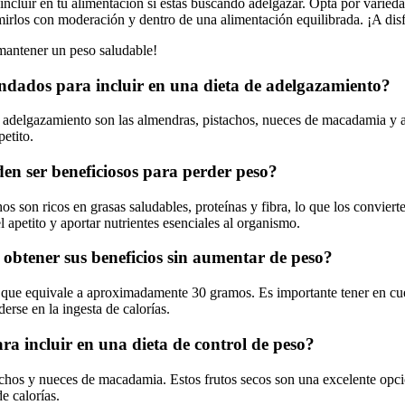
 incluir en tu alimentación si estás buscando adelgazar. Opta por varie
irlos con moderación y dentro de una alimentación equilibrada. ¡A disfru
 mantener un peso saludable!
endados para incluir en una dieta de adelgazamiento?
e adelgazamiento son las almendras, pistachos, nueces de macadamia y av
petito.
den ser beneficiosos para perder peso?
hos son ricos en grasas saludables, proteínas y fibra, lo que los convie
l apetito y aportar nutrientes esenciales al organismo.
 obtener sus beneficios sin aumentar de peso?
o que equivale a aproximadamente 30 gramos. Es importante tener en cue
rse en la ingesta de calorías.
ra incluir en una dieta de control de peso?
tachos y nueces de macadamia. Estos frutos secos son una excelente opci
e calorías.