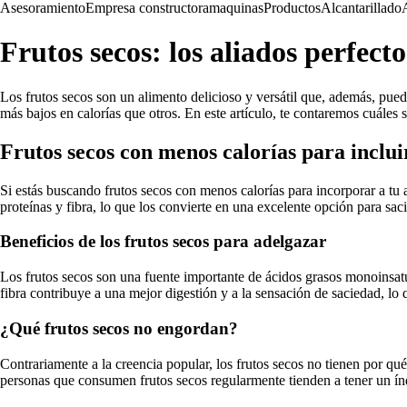
Asesoramiento
Empresa constructora
maquinas
Productos
Alcantarillado
Frutos secos: los aliados perfec
Los frutos secos son un alimento delicioso y versátil que, además, pued
más bajos en calorías que otros. En este artículo, te contaremos cuáles
Frutos secos con menos calorías para incluir
Si estás buscando frutos secos con menos calorías para incorporar a tu 
proteínas y fibra, lo que los convierte en una excelente opción para sac
Beneficios de los frutos secos para adelgazar
Los frutos secos son una fuente importante de ácidos grasos monoinsatu
fibra contribuye a una mejor digestión y a la sensación de saciedad, lo 
¿Qué frutos secos no engordan?
Contrariamente a la creencia popular, los frutos secos no tienen por q
personas que consumen frutos secos regularmente tienden a tener un ín