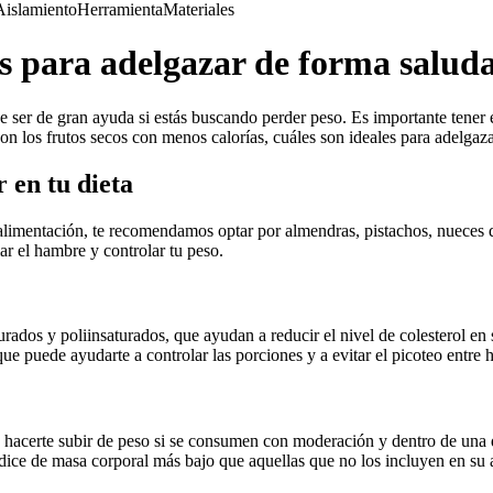
Aislamiento
Herramienta
Materiales
tos para adelgazar de forma salud
e ser de gran ayuda si estás buscando perder peso. Es importante tener 
 son los frutos secos con menos calorías, cuáles son ideales para adelga
 en tu dieta
alimentación, te recomendamos optar por almendras, pistachos, nueces de
iar el hambre y controlar tu peso.
rados y poliinsaturados, que ayudan a reducir el nivel de colesterol en
que puede ayudarte a controlar las porciones y a evitar el picoteo entre 
ué hacerte subir de peso si se consumen con moderación y dentro de una 
dice de masa corporal más bajo que aquellas que no los incluyen en su 