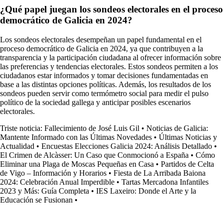
¿Qué papel juegan los sondeos electorales en el proceso
democrático de Galicia en 2024?
Los sondeos electorales desempeñan un papel fundamental en el
proceso democrático de Galicia en 2024, ya que contribuyen a la
transparencia y la participación ciudadana al ofrecer información sobre
las preferencias y tendencias electorales. Estos sondeos permiten a los
ciudadanos estar informados y tomar decisiones fundamentadas en
base a las distintas opciones políticas. Además, los resultados de los
sondeos pueden servir como termómetro social para medir el pulso
político de la sociedad gallega y anticipar posibles escenarios
electorales.
Triste noticia: Fallecimiento de José Luis Gil
•
Noticias de Galicia:
Mantente Informado con las Últimas Novedades
•
Últimas Noticias y
Actualidad
•
Encuestas Elecciones Galicia 2024: Análisis Detallado
•
El Crimen de Alcàsser: Un Caso que Conmocionó a España
•
Cómo
Eliminar una Plaga de Moscas Pequeñas en Casa
•
Partidos de Celta
de Vigo – Información y Horarios
•
Fiesta de La Arribada Baiona
2024: Celebración Anual Imperdible
•
Tartas Mercadona Infantiles
2023 y Más: Guía Completa
•
IES Laxeiro: Donde el Arte y la
Educación se Fusionan
•