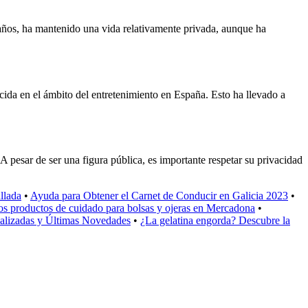
 años, ha mantenido una vida relativamente privada, aunque ha
ida en el ámbito del entretenimiento en España. Esto ha llevado a
 pesar de ser una figura pública, es importante respetar su privacidad
llada
•
Ayuda para Obtener el Carnet de Conducir en Galicia 2023
•
os productos de cuidado para bolsas y ojeras en Mercadona
•
ualizadas y Últimas Novedades
•
¿La gelatina engorda? Descubre la