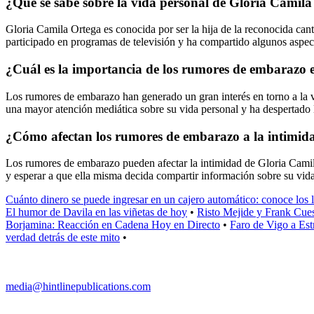
¿Qué se sabe sobre la vida personal de Gloria Camil
Gloria Camila Ortega es conocida por ser la hija de la reconocida ca
participado en programas de televisión y ha compartido algunos aspect
¿Cuál es la importancia de los rumores de embarazo 
Los rumores de embarazo han generado un gran interés en torno a la v
una mayor atención mediática sobre su vida personal y ha despertado l
¿Cómo afectan los rumores de embarazo a la intimid
Los rumores de embarazo pueden afectar la intimidad de Gloria Camila 
y esperar a que ella misma decida compartir información sobre su vida
Cuánto dinero se puede ingresar en un cajero automático: conoce los lí
El humor de Davila en las viñetas de hoy
•
Risto Mejide y Frank Cuest
Borjamina: Reacción en Cadena Hoy en Directo
•
Faro de Vigo a Est
verdad detrás de este mito
•
media@hintlinepublications.com