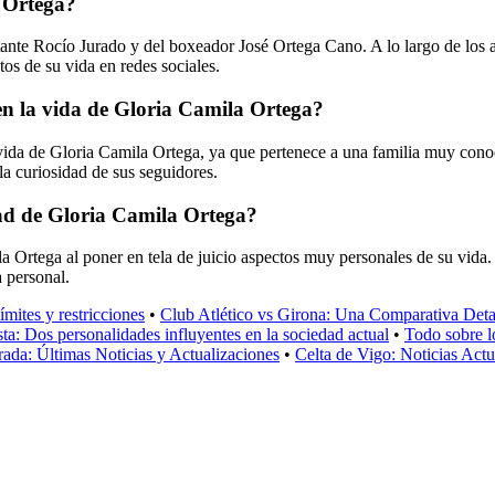
a Ortega?
ntante Rocío Jurado y del boxeador José Ortega Cano. A lo largo de los
os de su vida en redes sociales.
en la vida de Gloria Camila Ortega?
ida de Gloria Camila Ortega, ya que pertenece a una familia muy conoc
a curiosidad de sus seguidores.
ad de Gloria Camila Ortega?
Ortega al poner en tela de juicio aspectos muy personales de su vida. A
 personal.
mites y restricciones
•
Club Atlético vs Girona: Una Comparativa Deta
a: Dos personalidades influyentes en la sociedad actual
•
Todo sobre l
rada: Últimas Noticias y Actualizaciones
•
Celta de Vigo: Noticias Act