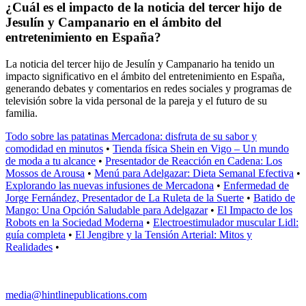
¿Cuál es el impacto de la noticia del tercer hijo de
Jesulín y Campanario en el ámbito del
entretenimiento en España?
La noticia del tercer hijo de Jesulín y Campanario ha tenido un
impacto significativo en el ámbito del entretenimiento en España,
generando debates y comentarios en redes sociales y programas de
televisión sobre la vida personal de la pareja y el futuro de su
familia.
Todo sobre las patatinas Mercadona: disfruta de su sabor y
comodidad en minutos
•
Tienda física Shein en Vigo – Un mundo
de moda a tu alcance
•
Presentador de Reacción en Cadena: Los
Mossos de Arousa
•
Menú para Adelgazar: Dieta Semanal Efectiva
•
Explorando las nuevas infusiones de Mercadona
•
Enfermedad de
Jorge Fernández, Presentador de La Ruleta de la Suerte
•
Batido de
Mango: Una Opción Saludable para Adelgazar
•
El Impacto de los
Robots en la Sociedad Moderna
•
Electroestimulador muscular Lidl:
guía completa
•
El Jengibre y la Tensión Arterial: Mitos y
Realidades
•
media@hintlinepublications.com