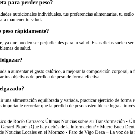
ieta para perder peso?
idades nutricionales individuales, tus preferencias alimentarias, tu esti
para mantener tu salud.
e peso rápidamente?
ya que pueden ser perjudiciales para tu salud. Estas dietas suelen ser de
oblemas de salud.
adelgazar?
uda a aumentar el gasto calórico, a mejorar la composición corporal, a 
ar tus objetivos de pérdida de peso de forma efectiva.
delgazado?
 una alimentación equilibrada y variada, practicar ejercicio de forma r
 Es importante recordar que la pérdida de peso sostenible se logra a trav
ico de Rocío Carrasco: Últimas Noticias sobre su Transformación
•
Últ
 Gerard Piqué: ¿Qué hay detrás de la información?
•
Muere Bueu Dentis
de Noticias Locales en el Morrazo
•
Faro de Vigo Deza – La voz de la 