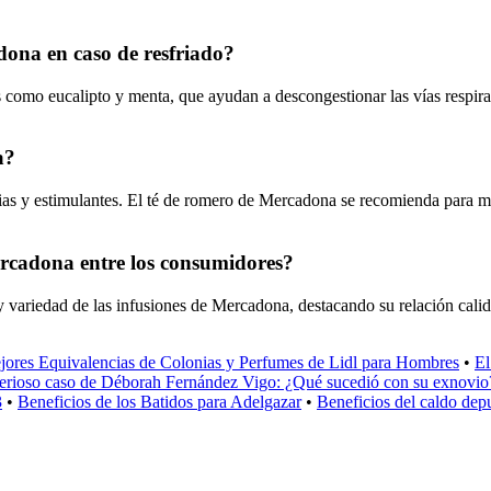
ona en caso de resfriado?
mo eucalipto y menta, que ayudan a descongestionar las vías respiratoria
a?
ias y estimulantes. El té de romero de Mercadona se recomienda para mejo
Mercadona entre los consumidores?
 variedad de las infusiones de Mercadona, destacando su relación calidad
jores Equivalencias de Colonias y Perfumes de Lidl para Hombres
•
El
terioso caso de Déborah Fernández Vigo: ¿Qué sucedió con su exnovio
3
•
Beneficios de los Batidos para Adelgazar
•
Beneficios del caldo dep