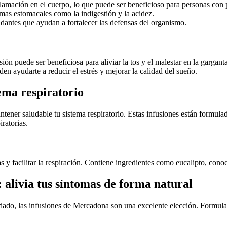
nflamación en el cuerpo, lo que puede ser beneficioso para personas con
emas estomacales como la indigestión y la acidez.
idantes que ayudan a fortalecer las defensas del organismo.
ón puede ser beneficiosa para aliviar la tos y el malestar en la garganta
den ayudarte a reducir el estrés y mejorar la calidad del sueño.
ema respiratorio
ener saludable tu sistema respiratorio. Estas infusiones están formulad
iratorias.
ias y facilitar la respiración. Contiene ingredientes como eucalipto, co
 alivia tus síntomas de forma natural
sfriado, las infusiones de Mercadona son una excelente elección. Formul