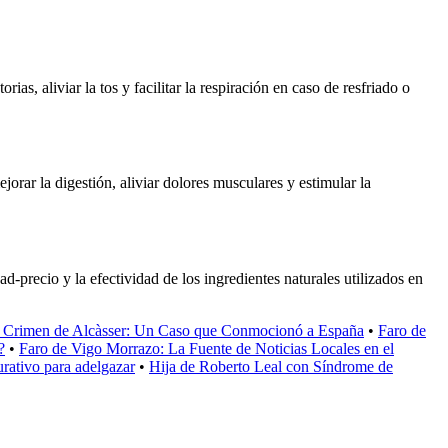
s, aliviar la tos y facilitar la respiración en caso de resfriado o
rar la digestión, aliviar dolores musculares y estimular la
-precio y la efectividad de los ingredientes naturales utilizados en
 Crimen de Alcàsser: Un Caso que Conmocionó a España
•
Faro de
?
•
Faro de Vigo Morrazo: La Fuente de Noticias Locales en el
urativo para adelgazar
•
Hija de Roberto Leal con Síndrome de