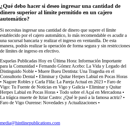
¿Qué debo hacer si deseo ingresar una cantidad de
dinero superior al límite permitido en un cajero
automático?
Si necesitas ingresar una cantidad de dinero que supere el límite
establecido por el cajero automático, lo más recomendable es acudir a
una sucursal bancaria y realizar el ingreso en ventanilla. De esta
manera, podrás realizar la operación de forma segura y sin restricciones
de límites de ingreso en efectivo.
Esquelas Publicadas Hoy en Última Hora: Información Importante
para la Comunidad
•
Fernando Gómez Acebo: La Vida y Legado del
Distinguido Noble
•
Muere Bueu Dentista: Una Tragedia en el
Consultorio Dental
•
Eliminar y Quitar Herpes Labial en Pocas Horas
•
Nagore Robles y Carla Flila: La Pareja Actual en 2023
•
Faro de
Vigo: Tu Fuente de Noticias en Vigo y Galicia
•
Eliminar y Quitar
Herpes Labial en Pocas Horas
•
Todo sobre el Açaí en Mercadona
•
La trágica muerte de Itziar Castro: ¿Qué le pasó a la famosa actriz?
•
Faro de Vigo Ourense: Novedades y Actualizaciones
•
media@hintlinepublications.com