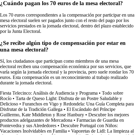
¿Cuándo pagan los 70 euros de la mesa electoral?
Los 70 euros correspondientes a la compensación por participar en una
mesa electoral suelen ser pagados junto con el resto del pago por los
servicios prestados en la jornada electoral, dentro del plazo establecido
por la Junta Electoral.
¿Se recibe algún tipo de compensación por estar en
una mesa electoral?
Sí, los ciudadanos que participan como miembros de una mesa
electoral reciben una compensación económica por sus servicios, que
varía según la jornada electoral y la provincia, pero suele rondar los 70
euros. Esta compensación es un reconocimiento al trabajo realizado
durante la jornada electoral.
Fiesta Telecinco: Análisis de Audiencia y Programa
•
Todo sobre
Rocío
•
Tarta de Queso Light: Disfruta de un Postre Saludable y
Delicioso
•
Furanchos en Vigo y Redondela: Una Guía Completa para
Disfrutar de la Tradición Gallega
•
El Escándalo del Príncipe
Guillermo, Kate Middleton y Rose Hanbury
•
Descubre los mejores
productos adelgazantes de Mercadona
•
Farmacias de Guardia en
Pontevedra y sus Alrededores
•
Descubre Portugal con Niños:
Vacaciones Inolvidables en Familia
•
Vaporetas de Lidl: La limpieza al