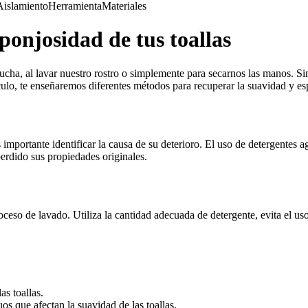
Aislamiento
Herramienta
Materiales
onjosidad de tus toallas
 ducha, al lavar nuestro rostro o simplemente para secarnos las manos. S
culo, te enseñaremos diferentes métodos para recuperar la suavidad y esp
 importante identificar la causa de su deterioro. El uso de detergentes a
perdido sus propiedades originales.
roceso de lavado. Utiliza la cantidad adecuada de detergente, evita el u
as toallas.
os que afectan la suavidad de las toallas.