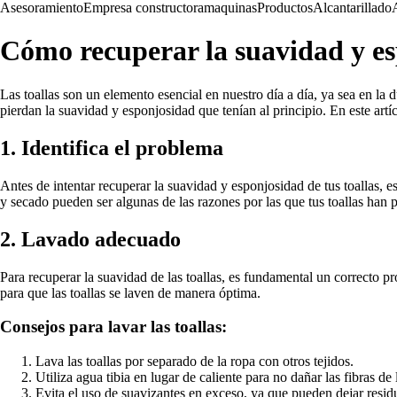
Asesoramiento
Empresa constructora
maquinas
Productos
Alcantarillado
Cómo recuperar la suavidad y esp
Las toallas son un elemento esencial en nuestro día a día, ya sea en la
pierdan la suavidad y esponjosidad que tenían al principio. En este artí
1. Identifica el problema
Antes de intentar recuperar la suavidad y esponjosidad de tus toallas, es
y secado pueden ser algunas de las razones por las que tus toallas han 
2. Lavado adecuado
Para recuperar la suavidad de las toallas, es fundamental un correcto p
para que las toallas se laven de manera óptima.
Consejos para lavar las toallas:
Lava las toallas por separado de la ropa con otros tejidos.
Utiliza agua tibia en lugar de caliente para no dañar las fibras de l
Evita el uso de suavizantes en exceso, ya que pueden dejar residu