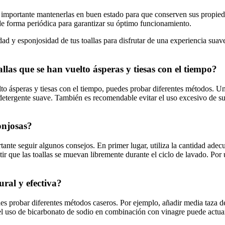
s importante mantenerlas en buen estado para que conserven sus propie
 de forma periódica para garantizar su óptimo funcionamiento.
ad y esponjosidad de tus toallas para disfrutar de una experiencia suave 
las que se han vuelto ásperas y tiesas con el tiempo?
lto ásperas y tiesas con el tiempo, puedes probar diferentes métodos. U
 detergente suave. También es recomendable evitar el uso excesivo de s
onjosas?
rtante seguir algunos consejos. En primer lugar, utiliza la cantidad ade
r que las toallas se muevan libremente durante el ciclo de lavado. Por 
ral y efectiva?
edes probar diferentes métodos caseros. Por ejemplo, añadir media taza 
el uso de bicarbonato de sodio en combinación con vinagre puede actuar