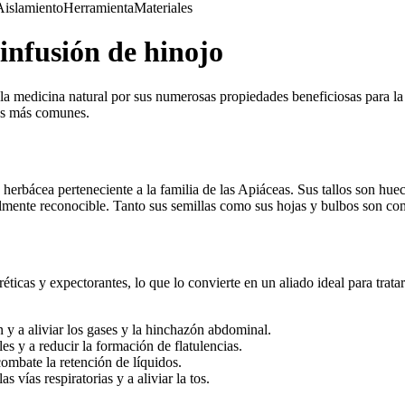
Aislamiento
Herramienta
Materiales
 infusión de hinojo
la medicina natural por sus numerosas propiedades beneficiosas para la s
sos más comunes.
herbácea perteneciente a la familia de las Apiáceas. Sus tallos son hue
ilmente reconocible. Tanto sus semillas como sus hojas y bulbos son com
éticas y expectorantes, lo que lo convierte en un aliado ideal para trata
 y a aliviar los gases y la hinchazón abdominal.
es y a reducir la formación de flatulencias.
ombate la retención de líquidos.
 vías respiratorias y a aliviar la tos.