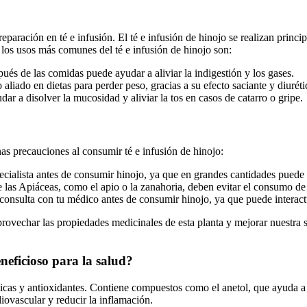
ración en té e infusión. El té e infusión de hinojo se realizan principa
 los usos más comunes del té e infusión de hinojo son:
ués de las comidas puede ayudar a aliviar la indigestión y los gases.
aliado en dietas para perder peso, gracias a su efecto saciante y diuréti
ar a disolver la mucosidad y aliviar la tos en casos de catarro o gripe.
nas precauciones al consumir té e infusión de hinojo:
ialista antes de consumir hinojo, ya que en grandes cantidades puede r
de las Apiáceas, como el apio o la zanahoria, deben evitar el consumo de
onsulta con tu médico antes de consumir hinojo, ya que puede interact
provechar las propiedades medicinales de esta planta y mejorar nuestra 
neficioso para la salud?
éticas y antioxidantes. Contiene compuestos como el anetol, que ayuda 
iovascular y reducir la inflamación.