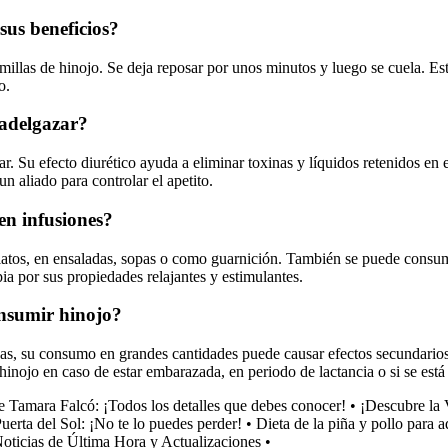
sus beneficios?
illas de hinojo. Se deja reposar por unos minutos y luego se cuela. Esta
o.
 adelgazar?
zar. Su efecto diurético ayuda a eliminar toxinas y líquidos retenidos en
n aliado para controlar el apetito.
en infusiones?
platos, en ensaladas, sopas o como guarnición. También se puede consum
pia por sus propiedades relajantes y estimulantes.
onsumir hinojo?
s, su consumo en grandes cantidades puede causar efectos secundarios co
 hinojo en caso de estar embarazada, en periodo de lactancia o si se e
 Tamara Falcó: ¡Todos los detalles que debes conocer!
•
¡Descubre la 
erta del Sol: ¡No te lo puedes perder!
•
Dieta de la piña y pollo para 
oticias de Última Hora y Actualizaciones
•