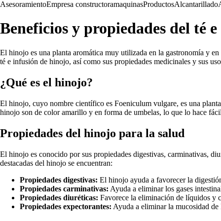
Asesoramiento
Empresa constructora
maquinas
Productos
Alcantarillado
Beneficios y propiedades del té e
El hinojo es una planta aromática muy utilizada en la gastronomía y en 
té e infusión de hinojo, así como sus propiedades medicinales y sus u
¿Qué es el hinojo?
El hinojo, cuyo nombre científico es Foeniculum vulgare, es una planta 
hinojo son de color amarillo y en forma de umbelas, lo que lo hace fác
Propiedades del hinojo para la salud
El hinojo es conocido por sus propiedades digestivas, carminativas, diur
destacadas del hinojo se encuentran:
Propiedades digestivas:
El hinojo ayuda a favorecer la digestión
Propiedades carminativas:
Ayuda a eliminar los gases intestinal
Propiedades diuréticas:
Favorece la eliminación de líquidos y c
Propiedades expectorantes:
Ayuda a eliminar la mucosidad de las